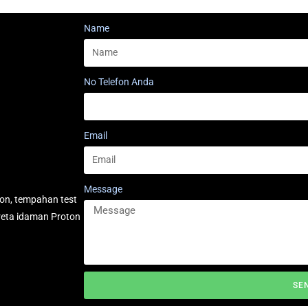
Name
No Telefon Anda
Email
Message
on, tempahan test
reta idaman Proton
SE