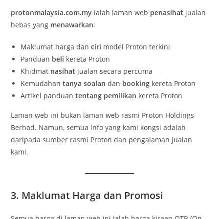
protonmalaysia.com.my
ialah laman web
penasihat
jualan
bebas yang
menawarkan
:
Maklumat harga dan
ciri
model Proton terkini
Panduan
beli
kereta Proton
Khidmat
nasihat
jualan secara percuma
Kemudahan
tanya soalan
dan
booking
kereta Proton
Artikel panduan
tentang pemilikan
kereta Proton
Laman web ini bukan laman web rasmi Proton Holdings
Berhad. Namun, semua info yang kami kongsi adalah
daripada sumber rasmi Proton dan pengalaman jualan
kami.
3. Maklumat Harga dan Promosi
Semua harga di laman web ini ialah harga kiraan OTR (On