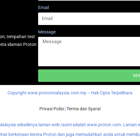
Email
Message
on, tempahan test
reta idaman Proton
SE
Copyright www.protonmalaysia.com.my – Hak Cipta Terpelihara
Privasi Polisi
|
Terma dan Syarat
 Malaysia sebaliknya laman web rasmi adalah www.proton.com. Laman w
t berkenaan kereta Proton dan juga memudahkan anda untuk membua