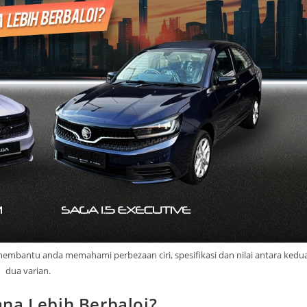
mbantu anda memahami perbezaan ciri, spesifikasi dan nilai antara kedu
dua varian.
na Lebih Berbaloi?