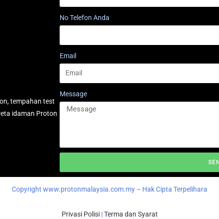
No Telefon Anda
Email
Message
on, tempahan test
reta idaman Proton
SE
Copyright www.protonmalaysia.com.my – Hak Cipta Terpelihara
Privasi Polisi
|
Terma dan Syarat