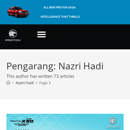
ALL NEW PROTON SAGA
INTELLIGENCE THAT THRILLS
Pengarang:
Nazri Hadi
This author has written 73 articles
>
Nazri Hadi
>
Page 3